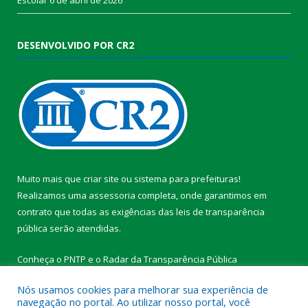
DESENVOLVIDO POR CR2
Muito mais que
criar site
ou
sistema para prefeituras
!
Realizamos uma
assessoria
completa, onde garantimos em
contrato que todas as exigências das
leis de transparência
pública
serão atendidas.
Conheça o
PNTP
e o
Radar da Transparência Pública
Nós usamos cookies para melhorar sua experiência de
navegação no portal. Ao utilizar nosso portal, você