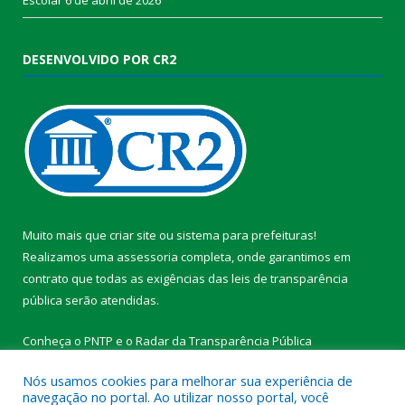
DESENVOLVIDO POR CR2
Muito mais que
criar site
ou
sistema para prefeituras
!
Realizamos uma
assessoria
completa, onde garantimos em
contrato que todas as exigências das
leis de transparência
pública
serão atendidas.
Conheça o
PNTP
e o
Radar da Transparência Pública
Nós usamos cookies para melhorar sua experiência de
navegação no portal. Ao utilizar nosso portal, você