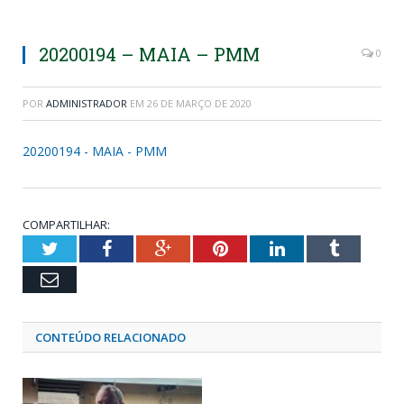
20200194 – MAIA – PMM
0
POR
ADMINISTRADOR
EM
26 DE MARÇO DE 2020
20200194 - MAIA - PMM
COMPARTILHAR:
Twitter
Facebook
Google+
Pinterest
LinkedIn
Tumblr
Email
CONTEÚDO RELACIONADO