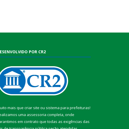
ESENVOLVIDO POR CR2
uito mais que
criar site
ou
sistema para prefeituras
!
ealizamos uma
assessoria
completa, onde
arantimos em contrato que todas as exigências das
eis de transparência pública
serão atendidas.