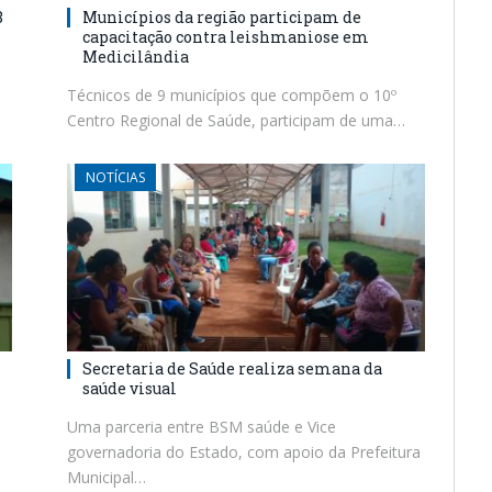
8
Municípios da região participam de
capacitação contra leishmaniose em
Medicilândia
Técnicos de 9 municípios que compõem o 10º
Centro Regional de Saúde, participam de uma…
NOTÍCIAS
Secretaria de Saúde realiza semana da
saúde visual
Uma parceria entre BSM saúde e Vice
governadoria do Estado, com apoio da Prefeitura
Municipal…