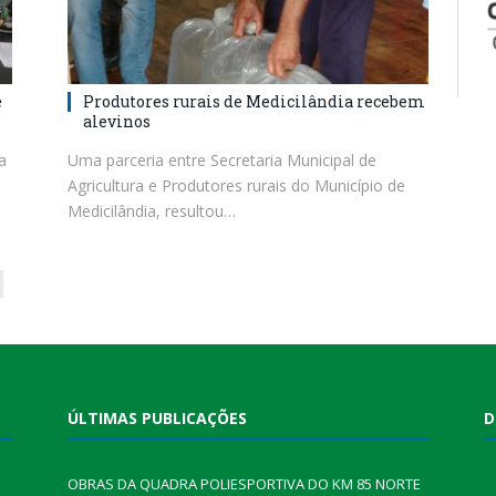
é
Produtores rurais de Medicilândia recebem
alevinos
a
Uma parceria entre Secretaria Municipal de
Agricultura e Produtores rurais do Município de
Medicilândia, resultou…
ext
ÚLTIMAS PUBLICAÇÕES
D
OBRAS DA QUADRA POLIESPORTIVA DO KM 85 NORTE