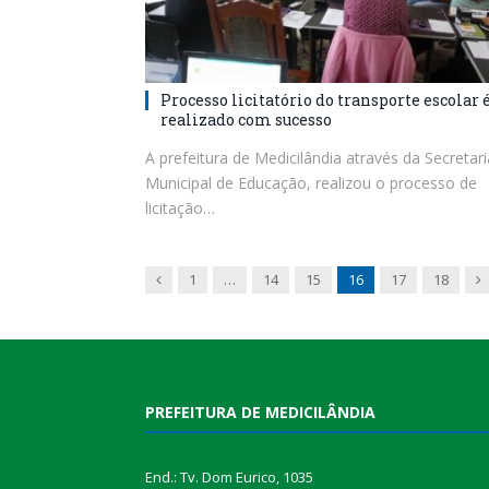
Processo licitatório do transporte escolar 
realizado com sucesso
A prefeitura de Medicilândia através da Secretari
Municipal de Educação, realizou o processo de
licitação…
Previous
N
1
…
14
15
16
17
18
PREFEITURA DE MEDICILÂNDIA
End.: Tv. Dom Eurico, 1035