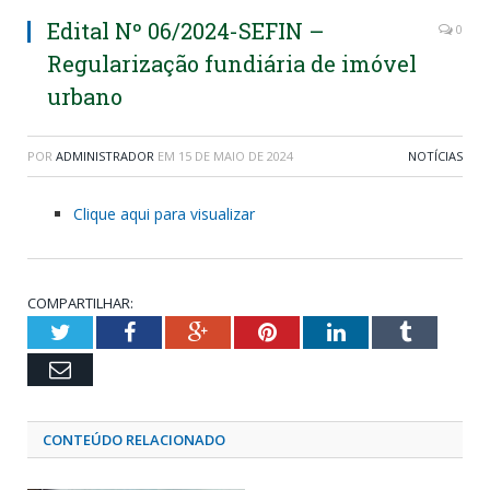
Edital Nº 06/2024-SEFIN –
0
Regularização fundiária de imóvel
urbano
POR
ADMINISTRADOR
EM
15 DE MAIO DE 2024
NOTÍCIAS
Clique aqui para visualizar
COMPARTILHAR:
Twitter
Facebook
Google+
Pinterest
LinkedIn
Tumblr
Email
CONTEÚDO RELACIONADO