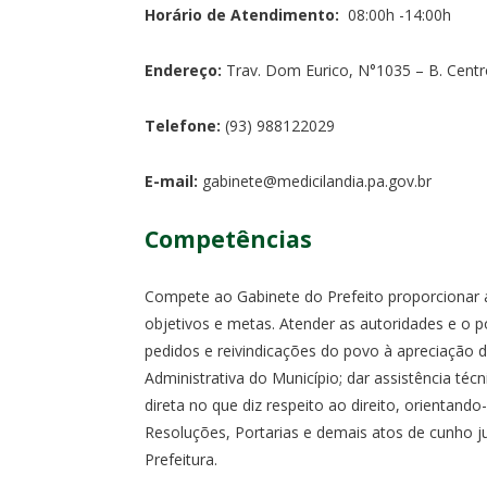
Horário de Atendimento:
08:00h -14:00h
Endereço:
Trav. Dom Eurico, N°1035 – B. Centr
Telefone:
(93) 988122029
E-mail:
gabinete@medicilandia.pa.gov.br
Competências
Compete ao Gabinete do Prefeito proporcionar 
objetivos e metas. Atender as autoridades e o
pedidos e reivindicações do povo à apreciação 
Administrativa do Município; dar assistência técn
direta no que diz respeito ao direito, orientand
Resoluções, Portarias e demais atos de cunho ju
Prefeitura.