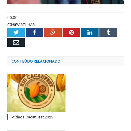
00:00
00:00
COMPARTILHAR:
01:37
Twitter
Facebook
Google+
Pinterest
LinkedIn
Tumblr
Email
CONTEÚDO RELACIONADO
Vídeos CacauFest 2025