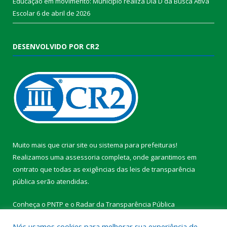
Educação em movimento: Município realiza Dia D da Busca Ativa
Escolar
6 de abril de 2026
DESENVOLVIDO POR CR2
Muito mais que
criar site
ou
sistema para prefeituras
!
Realizamos uma
assessoria
completa, onde garantimos em
contrato que todas as exigências das
leis de transparência
pública
serão atendidas.
Conheça o
PNTP
e o
Radar da Transparência Pública
Nós usamos cookies para melhorar sua experiência de