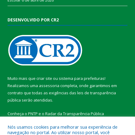
DESENVOLVIDO POR CR2
Muito mais que
criar site
ou
sistema para prefeituras
!
Realizamos uma
assessoria
completa, onde garantimos em
contrato que todas as exigências das
leis de transparência
pública
serão atendidas.
Conheça o
PNTP
e o
Radar da Transparência Pública
Nós usamos cookies para melhorar sua experiência de
navegação no portal. Ao utilizar nosso portal, você