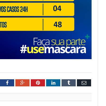
tter
Facebook
Google+
Pinterest
LinkedIn
Tumblr
Email