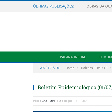
ÚLTIMAS PUBLICAÇÕES:
PÁGINA INICIAL
O MUNI
»
»
VOCÊ ESTÁ EM:
Home
Boletins COVID-19
Boletim Epidemiológico (01/07
POR
CR2-ADMIN8
EM
1 DE JULHO DE 2021