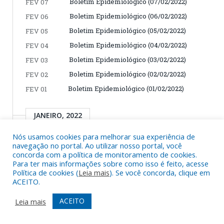
Boletim Epidemiológico (07/02/2022)
FEV 07
Boletim Epidemiológico (06/02/2022)
FEV 06
Boletim Epidemiológico (05/02/2022)
FEV 05
Boletim Epidemiológico (04/02/2022)
FEV 04
Boletim Epidemiológico (03/02/2022)
FEV 03
Boletim Epidemiológico (02/02/2022)
FEV 02
Boletim Epidemiológico (01/02/2022)
FEV 01
JANEIRO, 2022
Nós usamos cookies para melhorar sua experiência de
Boletim Epidemiológico (31/01/2022)
JAN 31
navegação no portal. Ao utilizar nosso portal, você
concorda com a política de monitoramento de cookies.
Boletim Epidemiológico (30/01/2022)
JAN 30
Para ter mais informações sobre como isso é feito, acesse
Boletim Epidemiológico (29/01/2022)
Política de cookies (
JAN 29
Leia mais
). Se você concorda, clique em
ACEITO.
Boletim Epidemiológico (28/01/2022)
JAN 28
ACEITO
Boletim Epidemiológico (27/01/2022)
Leia mais
JAN 27
Boletim Epidemiológico (26/01/2022)
JAN 26