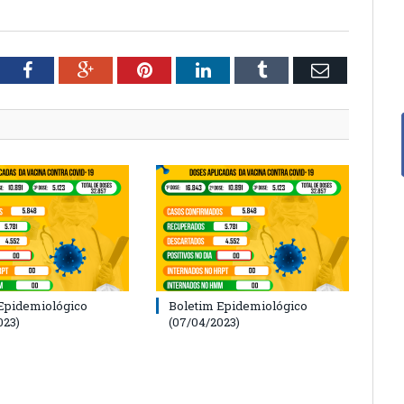
tter
Facebook
Google+
Pinterest
LinkedIn
Tumblr
Email
Epidemiológico
Boletim Epidemiológico
023)
(07/04/2023)