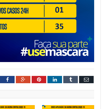
tter
Facebook
Google+
Pinterest
LinkedIn
Tumblr
Email