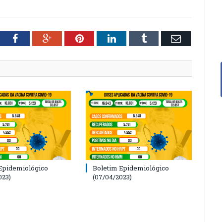
tter
Facebook
Google+
Pinterest
LinkedIn
Tumblr
Email
Epidemiológico
Boletim Epidemiológico
023)
(07/04/2023)