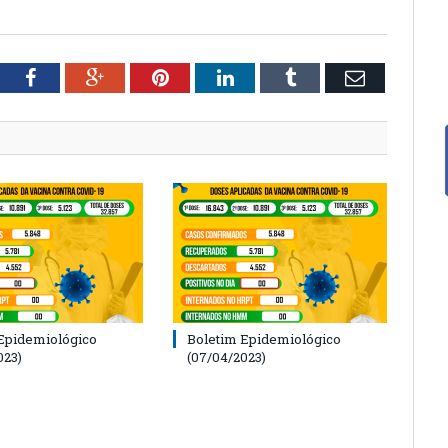
tter
Facebook
Google+
Pinterest
LinkedIn
Tumblr
Email
Epidemiológico
Boletim Epidemiológico
023)
(07/04/2023)