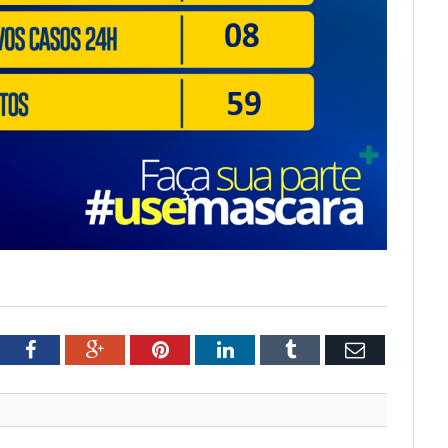
tter
Facebook
Google+
Pinterest
LinkedIn
Tumblr
Email