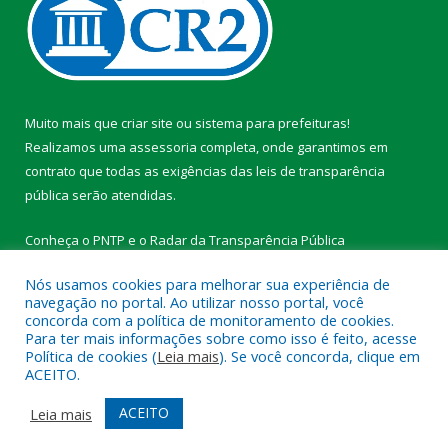
Muito mais que
criar site
ou
sistema para prefeituras
!
Realizamos uma
assessoria
completa, onde garantimos em
contrato que todas as exigências das
leis de transparência
pública
serão atendidas.
Conheça o
PNTP
e o
Radar da Transparência Pública
Nós usamos cookies para melhorar sua experiência de
navegação no portal. Ao utilizar nosso portal, você
concorda com a política de monitoramento de cookies.
Para ter mais informações sobre como isso é feito, acesse
Todos os direitos reservados a Prefeitura Municipal de
Política de cookies (
Leia mais
). Se você concorda, clique em
Medicilândia.
ACEITO.
Mapa do Site
Acessar Área Administrativa
ACEITO
Leia mais
Acessar Webmail