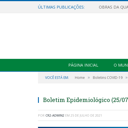
ÚLTIMAS PUBLICAÇÕES:
PÁGINA INICIAL
O MUNI
»
»
VOCÊ ESTÁ EM:
Home
Boletins COVID-19
Boletim Epidemiológico (25/07
POR
CR2-ADMIN2
EM
25 DE JULHO DE 2021