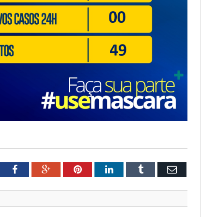
tter
Facebook
Google+
Pinterest
LinkedIn
Tumblr
Email