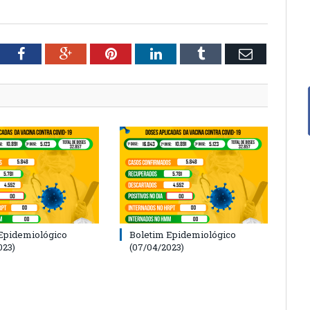
tter
Facebook
Google+
Pinterest
LinkedIn
Tumblr
Email
Epidemiológico
Boletim Epidemiológico
023)
(07/04/2023)