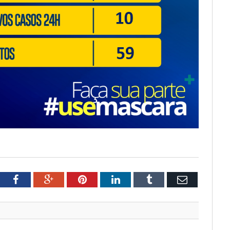
tter
Facebook
Google+
Pinterest
LinkedIn
Tumblr
Email