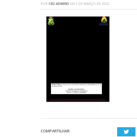
POR
CR2-ADMIN3
EM
3 DE MARÇO DE 2022
COMPARTILHAR:
Twi