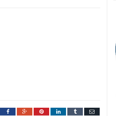
tter
Facebook
Google+
Pinterest
LinkedIn
Tumblr
Email