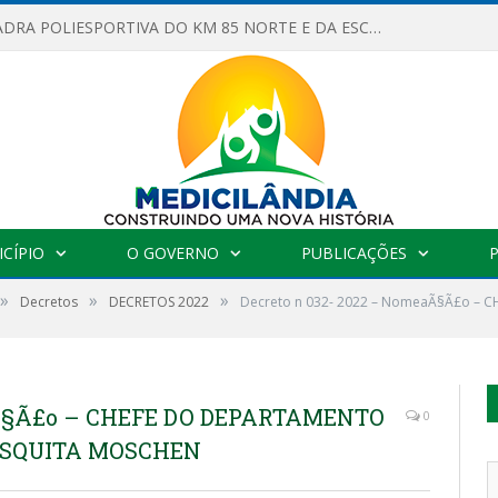
OBRAS DA QUADRA POLIESPORTIVA DO KM 85 NORTE E DA ESCOLA GASPAR VIANA AVANÇAM
CÍPIO
O GOVERNO
PUBLICAÇÕES
»
»
»
Decretos
DECRETOS 2022
Decreto n 032- 2022 – NomeaÃ§Ã£o –
aÃ§Ã£o – CHEFE DO DEPARTAMENTO
0
ESQUITA MOSCHEN