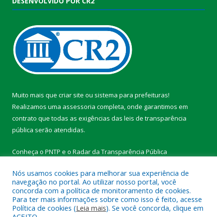
DESENVOLVIDO POR CR2
Muito mais que
criar site
ou
sistema para prefeituras
!
Realizamos uma
assessoria
completa, onde garantimos em
contrato que todas as exigências das
leis de transparência
pública
serão atendidas.
Conheça o
PNTP
e o
Radar da Transparência Pública
Nós usamos cookies para melhorar sua experiência de
navegação no portal. Ao utilizar nosso portal, você
concorda com a política de monitoramento de cookies.
Para ter mais informações sobre como isso é feito, acesse
Todos os direitos reservados a Prefeitura Municipal de
Política de cookies (
Leia mais
). Se você concorda, clique em
Medicilândia.
ACEITO.