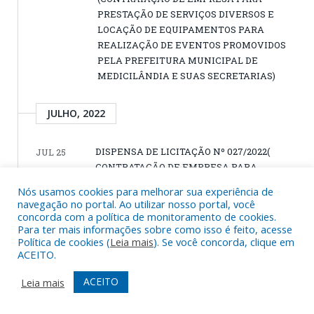
PRESTAÇÃO DE SERVIÇOS DIVERSOS E
LOCAÇÃO DE EQUIPAMENTOS PARA
REALIZAÇÃO DE EVENTOS PROMOVIDOS
PELA PREFEITURA MUNICIPAL DE
MEDICILÂNDIA E SUAS SECRETARIAS)
JULHO, 2022
DISPENSA DE LICITAÇÃO Nº 027/2022(
JUL 25
CONTRATAÇÃO DE EMPRESA PARA
PRESTAÇÃO DE SERVIÇOS DE
Nós usamos cookies para melhorar sua experiência de
LANTERNAGEM E PINTURA DA
navegação no portal. Ao utilizar nosso portal, você
AMBULÂNCIA, PARA ATENDER AS
concorda com a política de monitoramento de cookies.
Para ter mais informações sobre como isso é feito, acesse
NECESSIDADES DA SECRETÁRIA
Política de cookies (
Leia mais
). Se você concorda, clique em
MUNICIPAL DE SAÚDE DE MEDICILÃNDIA)
ACEITO.
DISPENSA DE LICITAÇÃO Nº 028/2022
JUL 25
(CONTRATAÇAO DE EMPRESA PARA
ACEITO
Leia mais
PREWSTAÇAO DE SERVIÇOS DE
INSTALAÇAO E REATIVAÇÃO DO AR