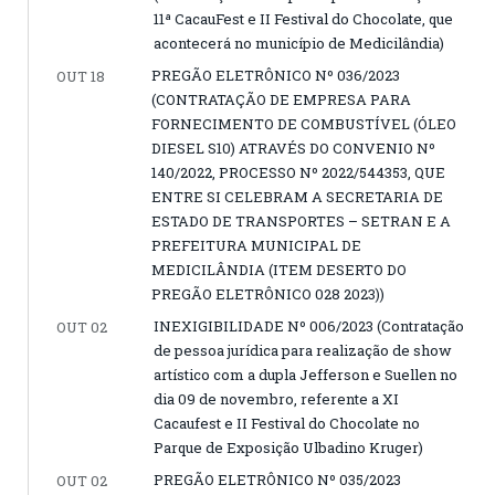
11ª CacauFest e II Festival do Chocolate, que
acontecerá no município de Medicilândia)
PREGÃO ELETRÔNICO Nº 036/2023
OUT 18
(CONTRATAÇÃO DE EMPRESA PARA
FORNECIMENTO DE COMBUSTÍVEL (ÓLEO
DIESEL S10) ATRAVÉS DO CONVENIO Nº
140/2022, PROCESSO Nº 2022/544353, QUE
ENTRE SI CELEBRAM A SECRETARIA DE
ESTADO DE TRANSPORTES – SETRAN E A
PREFEITURA MUNICIPAL DE
MEDICILÂNDIA (ITEM DESERTO DO
PREGÃO ELETRÔNICO 028 2023))
INEXIGIBILIDADE Nº 006/2023 (Contratação
OUT 02
de pessoa jurídica para realização de show
artístico com a dupla Jefferson e Suellen no
dia 09 de novembro, referente a XI
Cacaufest e II Festival do Chocolate no
Parque de Exposição Ulbadino Kruger)
PREGÃO ELETRÔNICO Nº 035/2023
OUT 02