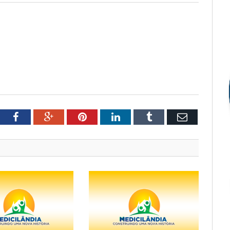
tter
Facebook
Google+
Pinterest
LinkedIn
Tumblr
Email