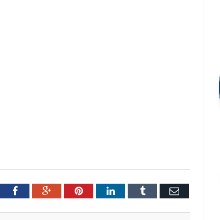
tter
Facebook
Google+
Pinterest
LinkedIn
Tumblr
Email