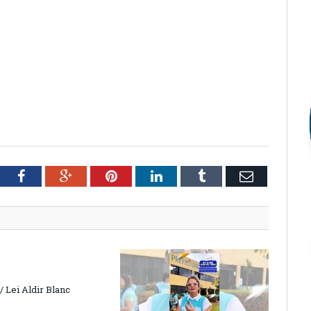
tter
Facebook
Google+
Pinterest
LinkedIn
Tumblr
Email
 Lei Aldir Blanc