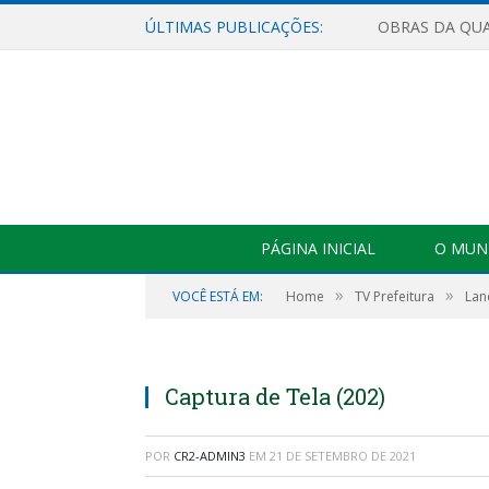
ÚLTIMAS PUBLICAÇÕES:
PÁGINA INICIAL
O MUNI
»
»
VOCÊ ESTÁ EM:
Home
TV Prefeitura
Lan
Captura de Tela (202)
POR
CR2-ADMIN3
EM
21 DE SETEMBRO DE 2021