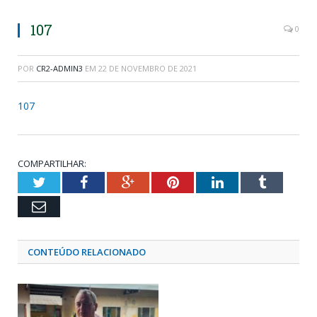
107
0
POR
CR2-ADMIN3
EM
22 DE NOVEMBRO DE 2021
107
COMPARTILHAR:
Twitter
Facebook
Google+
Pinterest
LinkedIn
Tumblr
Email
CONTEÚDO RELACIONADO