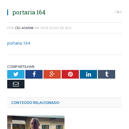
portaria 164
0
POR
CR2-ADMIN8
EM
14 DE JULHO DE 2021
portaria 164
COMPARTILHAR:
Twitter
Facebook
Google+
Pinterest
LinkedIn
Tumblr
Email
CONTEÚDO RELACIONADO