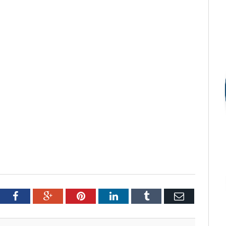
tter
Facebook
Google+
Pinterest
LinkedIn
Tumblr
Email