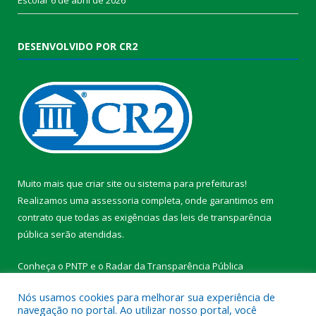
DESENVOLVIDO POR CR2
Muito mais que
criar site
ou
sistema para prefeituras
!
Realizamos uma
assessoria
completa, onde garantimos em
contrato que todas as exigências das
leis de transparência
pública
serão atendidas.
Conheça o
PNTP
e o
Radar da Transparência Pública
Nós usamos cookies para melhorar sua experiência de
navegação no portal. Ao utilizar nosso portal, você