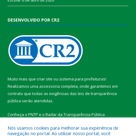
DESENVOLVIDO POR CR2
Muito mais que
criar site
ou
sistema para prefeituras
!
Realizamos uma
assessoria
completa, onde garantimos em
contrato que todas as exigências das
leis de transparência
pública
serão atendidas.
Conheça o
PNTP
e o
Radar da Transparência Pública
Nós usamos cookies para melhorar sua experiência de
navegação no portal. Ao utilizar nosso portal, você