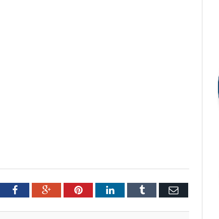
tter
Facebook
Google+
Pinterest
LinkedIn
Tumblr
Email