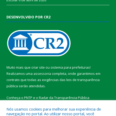
DESENVOLVIDO POR CR2
Muito mais que
criar site
ou
sistema para prefeituras
!
Realizamos uma
assessoria
completa, onde garantimos em
contrato que todas as exigências das
leis de transparência
pública
serão atendidas.
Conheça o
PNTP
e o
Radar da Transparência Pública
Nós usamos cookies para melhorar sua experiência de
navegação no portal. Ao utilizar nosso portal, você