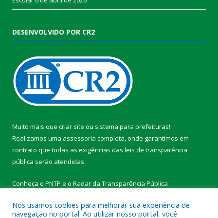
DESENVOLVIDO POR CR2
Muito mais que
criar site
ou
sistema para prefeituras
!
Realizamos uma
assessoria
completa, onde garantimos em
contrato que todas as exigências das
leis de transparência
pública
serão atendidas.
Conheça o
PNTP
e o
Radar da Transparência Pública
Nós usamos cookies para melhorar sua experiência de
navegação no portal. Ao utilizar nosso portal, você