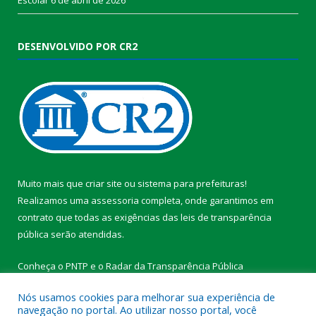
DESENVOLVIDO POR CR2
Muito mais que
criar site
ou
sistema para prefeituras
!
Realizamos uma
assessoria
completa, onde garantimos em
contrato que todas as exigências das
leis de transparência
pública
serão atendidas.
Conheça o
PNTP
e o
Radar da Transparência Pública
Nós usamos cookies para melhorar sua experiência de
navegação no portal. Ao utilizar nosso portal, você