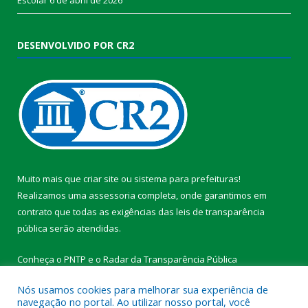
DESENVOLVIDO POR CR2
Muito mais que
criar site
ou
sistema para prefeituras
!
Realizamos uma
assessoria
completa, onde garantimos em
contrato que todas as exigências das
leis de transparência
pública
serão atendidas.
Conheça o
PNTP
e o
Radar da Transparência Pública
Nós usamos cookies para melhorar sua experiência de
navegação no portal. Ao utilizar nosso portal, você