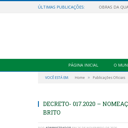
ÚLTIMAS PUBLICAÇÕES:
PÁGINA INICIAL
O MUNI
»
VOCÊ ESTÁ EM:
Home
Publicações Oficiais
DECRETO- 017.2020 – NOME
BRITO
POR
ADMINISTRADOR
EM
25 DE NOVEMBRO DE 2020