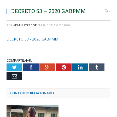
DECRETO 53 – 2020 GABPMM
0
POR
ADMINISTRADOR
EM
29 DE MAIO DE 2020
DECRETO 53 - 2020 GABPMM
COMPARTILHAR:
Twitter
Facebook
Google+
Pinterest
LinkedIn
Tumblr
Email
CONTEÚDO RELACIONADO