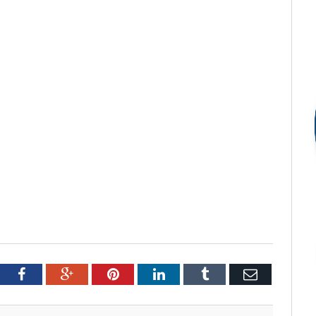
tter
Facebook
Google+
Pinterest
LinkedIn
Tumblr
Email