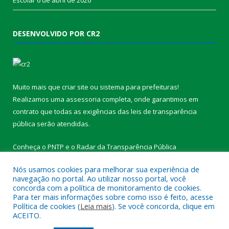
DESENVOLVIDO POR CR2
Muito mais que
criar site
ou
sistema para prefeituras
!
Realizamos uma
assessoria
completa, onde garantimos em
contrato que todas as exigências das
leis de transparência
pública
serão atendidas.
Conheça o
PNTP
e o
Radar da Transparência Pública
Nós usamos cookies para melhorar sua experiência de
navegação no portal. Ao utilizar nosso portal, você
concorda com a política de monitoramento de cookies.
Para ter mais informações sobre como isso é feito, acesse
Todos os direitos reservados a Prefeitura Municipal de
Política de cookies (
Leia mais
). Se você concorda, clique em
Medicilândia.
ACEITO.