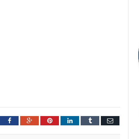
tter
Facebook
Google+
Pinterest
LinkedIn
Tumblr
Email