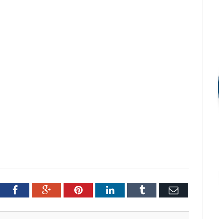
tter
Facebook
Google+
Pinterest
LinkedIn
Tumblr
Email