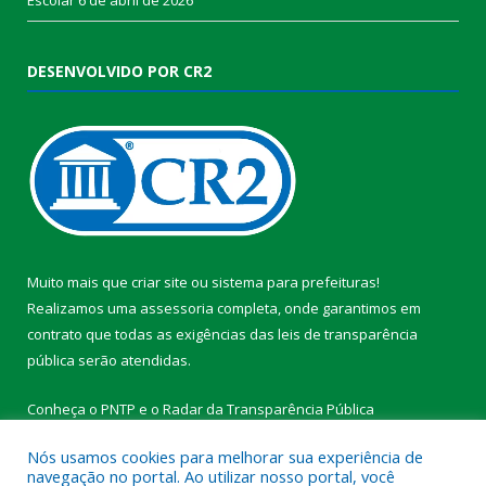
DESENVOLVIDO POR CR2
Muito mais que
criar site
ou
sistema para prefeituras
!
Realizamos uma
assessoria
completa, onde garantimos em
contrato que todas as exigências das
leis de transparência
pública
serão atendidas.
Conheça o
PNTP
e o
Radar da Transparência Pública
Nós usamos cookies para melhorar sua experiência de
navegação no portal. Ao utilizar nosso portal, você