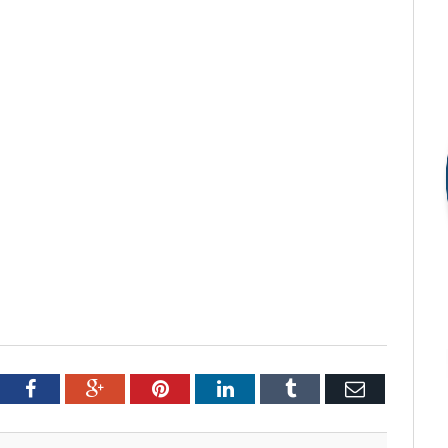
tter
Facebook
Google+
Pinterest
LinkedIn
Tumblr
Email