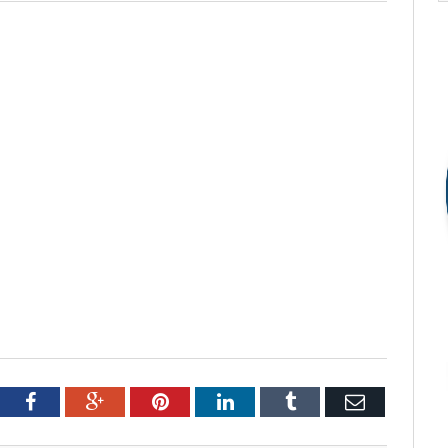
tter
Facebook
Google+
Pinterest
LinkedIn
Tumblr
Email