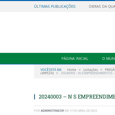
ÚLTIMAS PUBLICAÇÕES:
PÁGINA INICIAL
O MUNI
»
»
VOCÊ ESTÁ EM:
Home
Licitações
PREGÃ
»
LIMPEZA)
20240003 – N S EMPREENDIMENTOS 
20240003 – N S EMPREENDI
POR
ADMINISTRADOR
EM
17 DE ABRIL DE 2024