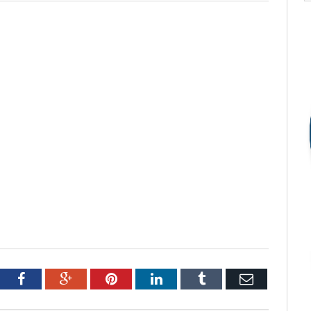
tter
Facebook
Google+
Pinterest
LinkedIn
Tumblr
Email