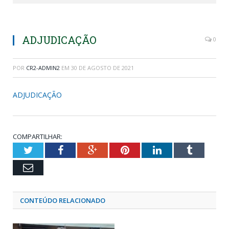
ADJUDICAÇÃO
0
POR
CR2-ADMIN2
EM
30 DE AGOSTO DE 2021
ADJUDICAÇÃO
COMPARTILHAR:
Twitter
Facebook
Google+
Pinterest
LinkedIn
Tumblr
Email
CONTEÚDO RELACIONADO