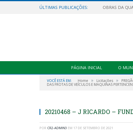
ÚLTIMAS PUBLICAÇÕES:
PÁGINA INICIAL
O MUNI
»
»
VOCÊ ESTÁ EM:
Home
Licitações
PREGÃ
DAS FROTAS DE VEÍCULOS E MAQUINAS PERTENCENT
20210468 – J RICARDO – FU
POR
CR2-ADMIN3
EM
17 DE SETEMBRO DE 2021