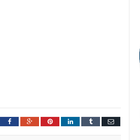
tter
Facebook
Google+
Pinterest
LinkedIn
Tumblr
Email